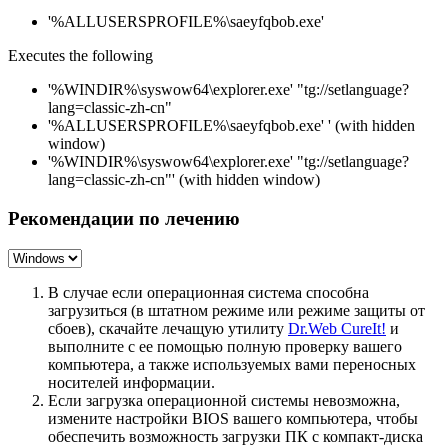
'%ALLUSERSPROFILE%\saeyfqbob.exe'
Executes the following
'%WINDIR%\syswow64\explorer.exe' "tg://setlanguage?
lang=classic-zh-cn"
'%ALLUSERSPROFILE%\saeyfqbob.exe' ' (with hidden
window)
'%WINDIR%\syswow64\explorer.exe' "tg://setlanguage?
lang=classic-zh-cn"' (with hidden window)
Рекомендации по лечению
В случае если операционная система способна
загрузиться (в штатном режиме или режиме защиты от
сбоев), скачайте лечащую утилиту
Dr.Web CureIt!
и
выполните с ее помощью полную проверку вашего
компьютера, а также используемых вами переносных
носителей информации.
Если загрузка операционной системы невозможна,
измените настройки BIOS вашего компьютера, чтобы
обеспечить возможность загрузки ПК с компакт-диска