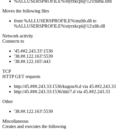
%ALLUSERSPROFILE%\styrzkcpl@12\cnima.xml
Moves the following files
from %ALLUSERSPROFILE%\mzlib.dll to
%ALLUSERSPROFILE%\styrzkcpl@12\zlib.dll
Network activity
Connects to
'45.##2.243.33':1536
'38.##.122.163':5539
'38.##.122.165':443
TCP
HTTP GET requests
http://45.###.243.33:1536/kugou/6.d via 45.##2.243.33
http://45.###.243.33:1536/iiiii/7.d via 45.##2.243.33
Other
'38.##.122.163':5539
Miscellaneous
Creates and executes the following