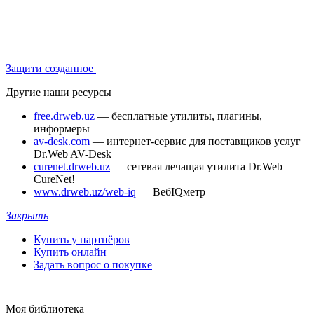
Защити созданное
Другие наши ресурсы
free.drweb.uz
— бесплатные утилиты, плагины,
информеры
av-desk.com
— интернет-сервис для поставщиков услуг
Dr.Web AV-Desk
curenet.drweb.uz
— сетевая лечащая утилита Dr.Web
CureNet!
www.drweb.uz/web-iq
— ВебIQметр
Закрыть
Купить у партнёров
Купить онлайн
Задать вопрос о покупке
Моя библиотека