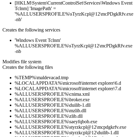
[HKLM\System\CurrentControlSet\Services\Windows Event
Tclnm] 'ImagePath' =
'%ALLUSERSPROFILE%\sTyrzKcpl@12\mcPDgkRfv.exe
-nb'
Creates the following services
'Windows Event Tclnm'
%ALLUSERSPROFILE%\sTyrzKcpl@12\mcPDgkRfv.exe
-nb
Modifies file system
Creates the following files
%TEMP%\maldevacad.tmp
%LOCALAPPDATA%\microsoft\internet explorer\6.d
%LOCALAPPDATA%\microsoft\internet explorer\7.d
%ALLUSERSPROFILE%\cnima.xml
%ALLUSERSPROFILE%\broker.exe
%ALLUSERSPROFILE%\duilib-1.dll
%ALLUSERSPROFILE%\mzlib.dll
%ALLUSERSPROFILE%\zlib.dll
%ALLUSERSPROFILE%\saeyfqbob.exe
%ALLUSERSPROFILE%\styrzkcpl@12\mcpdgkrfv.exe
%ALLUSERSPROFILE%\styrzkcpl@12\duilib-1.dll