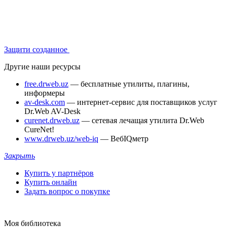
Защити созданное
Другие наши ресурсы
free.drweb.uz
— бесплатные утилиты, плагины,
информеры
av-desk.com
— интернет-сервис для поставщиков услуг
Dr.Web AV-Desk
curenet.drweb.uz
— сетевая лечащая утилита Dr.Web
CureNet!
www.drweb.uz/web-iq
— ВебIQметр
Закрыть
Купить у партнёров
Купить онлайн
Задать вопрос о покупке
Моя библиотека