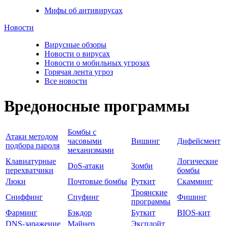
Мифы об антивирусах
Новости
Вирусные обзоры
Новости о вирусах
Новости о мобильных угрозах
Горячая лента угроз
Все новости
Вредоносные программы
Бомбы с
Атаки методом
часовыми
Вишинг
Дифейсмент
подбора пароля
механизмами
Клавиатурные
Логические
DoS-атаки
Зомби
перехватчики
бомбы
Люки
Почтовые бомбы
Руткит
Скамминг
Троянские
Сниффинг
Спуфинг
Фишинг
программы
Фарминг
Бэкдор
Буткит
BIOS-кит
DNS-заражение
Майнер
Эксплойт