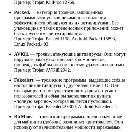
Пример:
Trojan.KillProc.12769.
Packed.
— категория троянов, защищенных
программными упаковщиками для снижения
эффективности обнаружения их антивирусами. Без
упаковщика у таких вредоносных приложений может
быть другое имя детектирования.
Пример:
Trojan.Packed.1198, Android.Packed.15893,
Linux.Packed.483.
AVKill.
— трояны, атакующие антивирусы. Они могут
нарушать работу их отдельных компонентов,
повреждать файлы или полностью удалять из системы.
Пример:
Trojan.AVKill.2942.
Fakealert.
— троянские программы, выдающие себя за
настоящие антивирусы и другое защитное ПО. Они
информируют о несуществующих угрозах, пугают
пользователей и обманом заставляют их купить
«полную версию», которая является пустышкой.
Пример:
Trojan.Fakealert.23300, Android.Fakealert.11.
BtcMine.
— троянские программы, предназначенные
для майнинга (добычи) различных криптовалют. Они
используют вычислительные мощности заражаемых