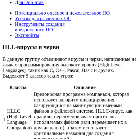
Для DoS-атак
Потенциально опасное и нежелательное ПО
Угрозы для различных ОС
Инструменты создания
вредоносного ПО
Эксплойты
HLL-вирусы и черви
В данную группу объединяют вирусы и черви, написанные на
языках программирования высокого уровня (High Level
Languages), таких как С, С++, Pascal, Basic и других.
Выделяют 5 классов таких угроз:
Классы
Описание
Вредоносная программа-компаньон, которая
использует алгоритм инфицирования,
базирующийся на манипуляции именами
HLLC
файлов в файловой системе. HLLC-вирус, как
(High Level
правило, переименовывает оригиналы
1
Language
исполняемых файлов (или перемещает их в
Companion)
другие папки), а затем использует
оригинальные названия для создания
вирусных копий.