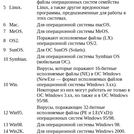
файлы операционных систем семейства
5
Linux.
Linux, а также другие вредоносные
программы, предназначенные для работы в
этих системах.
6
Mac.
Для операционной системы macOS.
7
MeOS.
Для операционной системы MeOS.
Поражают исполняемые файлы (LX)
8
OS2.
операционной системы OS/2.
9
SunOS.
Для ОС SunOS (Solaris).
Для операционной системы Symbian OS
10
Symbian.
(мобильная ОС).
Вирусы, которые поражают 16-битные
исполняемые файлы (NE) в ОС Windows
(NewExe — формат исполняемых файлов
10
Win.
операционной системы Windows 3.xx).
Некоторые из них могут работать не только в
ОС Windows 3.xx, но также и в ОС Windows
95/98.
Вирусы, поражающие 32-битные
12
Win95.
исполняемые файлы (PE и LE(VxD))
операционных систем Windows 95/98.
13
Win98.
Для операционной системы Windows 98.
14
Win2K.
Для операционной системы Windows 2000.