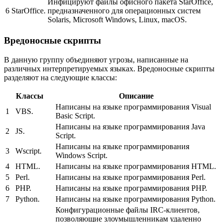
Инфицируют файлы офисного пакета StarOffice,
6
StarOffice.
предназначенного для операционных систем
Solaris, Microsoft Windows, Linux, macOS.
Вредоносные скрипты
В данную группу объединяют угрозы, написанные на
различных интерпретируемых языках. Вредоносные скрипты
разделяют на следующие классы:
Классы
Описание
Написаны на языке программирования Visual
1
VBS.
Basic Script.
Написаны на языке программирования Java
2
JS.
Script.
Написаны на языке программирования
3
Wscript.
Windows Script.
4
HTML.
Написаны на языке программирования HTML.
5
Perl.
Написаны на языке программирования Perl.
6
PHP.
Написаны на языке программирования PHP.
7
Python.
Написаны на языке программирования Python.
Конфигурационные файлы IRC-клиентов,
позволяющие злоумышленникам удаленно