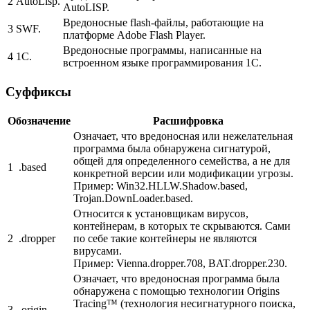
2
AutoLisp.
AutoLISP.
Вредоносные flash-файлы, работающие на
3
SWF.
платформе Adobe Flash Player.
Вредоносные программы, написанные на
4
1C.
встроенном языке программирования 1С.
Суффиксы
Обозначение
Расшифровка
Означает, что вредоносная или нежелательная
программа была обнаружена сигнатурой,
общей для определенного семейства, а не для
1
.based
конкретной версии или модификации угрозы.
Пример:
Win32.HLLW.Shadow.based,
Trojan.DownLoader.based.
Относится к установщикам вирусов,
контейнерам, в которых те скрываются. Cами
2
.dropper
по себе такие контейнеры не являются
вирусами.
Пример:
Vienna.dropper.708, BAT.dropper.230.
Означает, что вредоносная программа была
обнаружена с помощью технологии Origins
Tracing™ (технология несигнатурного поиска,
3
.origin