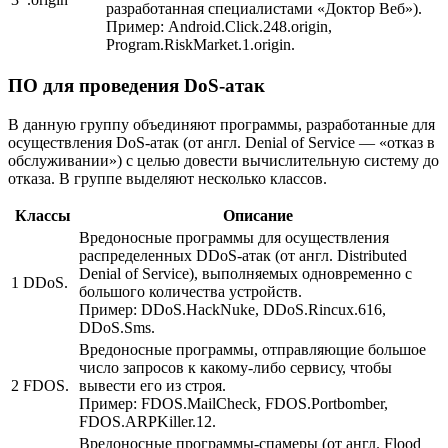
разработанная специалистами «Доктор Веб»).
Пример:
Android.Click.248.origin,
Program.RiskMarket.1.origin.
ПО для проведения DoS-атак
В данную группу объединяют программы, разработанные для
осуществления DoS-атак (от англ. Denial of Service — «отказ в
обслуживании») с целью довести вычислительную систему до
отказа. В группе выделяют несколько классов.
Классы
Описание
Вредоносные программы для осуществления
распределенных DDoS-атак (от англ. Distributed
Denial of Service), выполняемых одновременно с
1
DDoS.
большого количества устройств.
Пример:
DDoS.HackNuke, DDoS.Rincux.616,
DDoS.Sms.
Вредоносные программы, отправляющие большое
число запросов к какому-либо сервису, чтобы
2
FDOS.
вывести его из строя.
Пример:
FDOS.MailCheck, FDOS.Portbomber,
FDOS.ARPKiller.12.
Вредоносные программы-спамеры (от англ. Flood