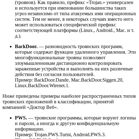
(троянов). Как правило, префикс «Trojan.» универсален
и используется при именовании большинства таких
угроз независимо от типа атакуемых ими операционных
систем. Тем не менее, в некоторых случаях вместо него
может использоваться специфический префикс
соответствующей платформы (Linux., Android., Mac. и т.
д.).
BackDoor.
— разновидность троянских программ,
которые содержат функции удаленного управления. Эти
многофункциональные трояны позволяют
злоумышленникам дистанционно контролировать
зараженные устройства и выполнять на них различные
действия без согласия пользователей.
Пример:
BackDoor.Dande, Mac.BackDoor.Siggen.20,
Linux.BackDoor.Wirenet.1.
Ниже приведены примеры наиболее распространенных типов
троянских приложений в классификации, принятой
компанией «Доктор Веб».
PWS.
— троянские программы, которые воруют логины
и пароли, а иногда и другую конфиденциальную
информацию.
Пример
: Trojan.PWS.Turist, Android.PWS.3.