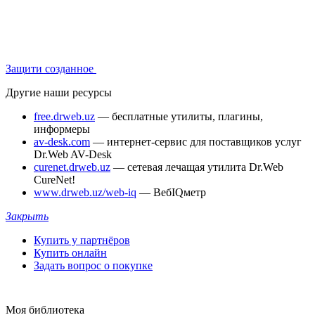
Защити созданное
Другие наши ресурсы
free.drweb.uz
— бесплатные утилиты, плагины,
информеры
av-desk.com
— интернет-сервис для поставщиков услуг
Dr.Web AV-Desk
curenet.drweb.uz
— сетевая лечащая утилита Dr.Web
CureNet!
www.drweb.uz/web-iq
— ВебIQметр
Закрыть
Купить у партнёров
Купить онлайн
Задать вопрос о покупке
Моя библиотека