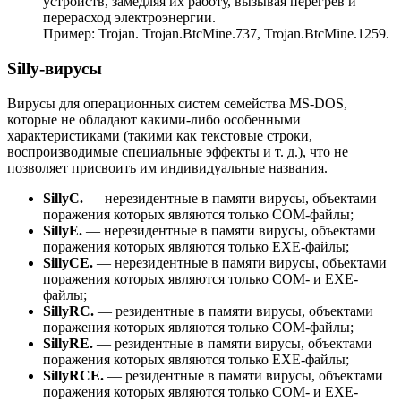
устройств, замедляя их работу, вызывая перегрев и
перерасход электроэнергии.
Пример:
Trojan. Trojan.BtcMine.737, Trojan.BtcMine.1259.
Silly-вирусы
Вирусы для операционных систем семейства MS-DOS,
которые не обладают какими-либо особенными
характеристиками (такими как текстовые строки,
воспроизводимые специальные эффекты и т. д.), что не
позволяет присвоить им индивидуальные названия.
SillyC.
— нерезидентные в памяти вирусы, объектами
поражения которых являются только COM-файлы;
SillyE.
— нерезидентные в памяти вирусы, объектами
поражения которых являются только EXE-файлы;
SillyCE.
— нерезидентные в памяти вирусы, объектами
поражения которых являются только COM- и EXE-
файлы;
SillyRC.
— резидентные в памяти вирусы, объектами
поражения которых являются только COM-файлы;
SillyRE.
— резидентные в памяти вирусы, объектами
поражения которых являются только EXE-файлы;
SillyRCE.
— резидентные в памяти вирусы, объектами
поражения которых являются только COM- и EXE-