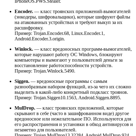
IPhoneOS.PWS.Stealer.
Encoder.
— класс троянских приложений-вымогателей
(энкодеры, шифровальщики), которые шифруют файлы
на атакованных устройствах и требуют выкуп за их
расшифровку.
Пример:
Trojan.Encoder.68, Linux.Encoder.1,
Android.Encoder.3.origin.
Winlock.
— класс вредоносных программ-вымогателей,
которые нарушают работу ОС Windows, блокируют
компьютеры и вымогают у пользователей деньги за
восстановление работоспособности устройств.
Пример:
Trojan.Winlock.5490.
Siggen.
— вредоносные программы с самым
разнообразным набором функций, из-за чего их сложно
выделить в какой-либо конкретный подкласс троянов.
Пример:
Trojan.Siggen10.1563, Android.Siggen.8895.
MulDrop.
— класс троянских приложений, которые
скрывают в себе (часто в зашифрованном виде) другое
вредоносное или нежелательное ПО. Используются для
его распространения и установки в обход антивирусов и
незаметно для пользователей.
Пример:
Trojan.MulDrop13.32284, Android.MulDrop.924,