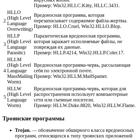
Пример:
Win32.HLLC.Kitty, HLLC.3431.
HLLO
Вредоносная программа, которая
(High Level
2
перезаписывает содержимое файла-жертвы.
Language
Пример:
HLLO.Cruel, Win32.HLLO.Blop.
Overwriting)
HLLP
Паразитическая вредоносная программа,
(High Level
которая заражает исполняемые файлы, не
3
Language
повреждая их данные.
Parasitic)
Пример:
HLLP.4214, Win32.HLLP.Coler.17.
HLLM
(High Level
Вредоносная программа-червь, рассылающая
4
Language
себя по электронной почте.
MassMailing
Пример:
Win32.HLLM.MailSpamer.
Worm)
HLLW
Вредоносная программа-червь, которая для
(High Level
распространения использует компьютерные
5
Language
сети или съемные носители.
Worm)
Пример:
HLLW.Duke.8820, Win32.HLLW.Flame.
Троянские программы
Trojan.
— обозначение обширного класса вредоносных
программ, относящихся к типу троянских приложений