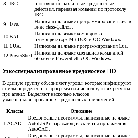
8
IRC.
производить различные вредоносные
действия, передавая команды по протоколу
IRC.
Написаны на языке программирования Java в
9
Java.
виде class-файлов.
Написаны на языке командного
10
BAT.
интерпретатора MS-DOS и ОС Windows.
11
LUA.
Написаны на языке программирования Lua.
Написаны на языке сценариев командной
12
PowerShell.
оболочки PowerShell в ОС Windows.
Узкоспециализированное вредоносное ПО
В данную группу объединяют угрозы, которые инфицируют
файлы определенных программ или используют их ресурсы
при атаках. Выделяют несколько классов
узкоспециализированных вредоносных приложений:
Классы
Описание
Вредоносные программы, написанные на языке
1
ACAD.
AutoLISP и заражающие скрипты приложения
AutoCAD.
Вредоносные программы, написанные на языке