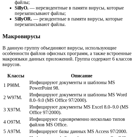
файлы;
SillyO.
— нерезидентные в памяти вирусы, которые
перезаписывают файлы;
SillyOR.
— резидентные в памяти вирусы, которые
перезаписывают файлы.
Макровирусы
В данную группу объединяют вирусы, использующие
особенности файлов офисных программ, а также встроенные
макроязыки данных приложений. Группа содержит 6 классов
вирусов.
Классы
Описание
Инфицируют документы и шаблоны MS
1
P98M.
PowerPoint 98.
Инфицируют документы и шаблоны MS Word
2
W97M.
8.0–9.0 (MS Office 97/2000).
Инфицируют документы MS Excel 8.0–9.0 (MS
3
X97M.
Office 97/2000).
Инфицируют одновременно несколько типов
4
O97M.
файлов MS Office.
5
A97M.
Инфицируют базы данных MS Access 97/2000.