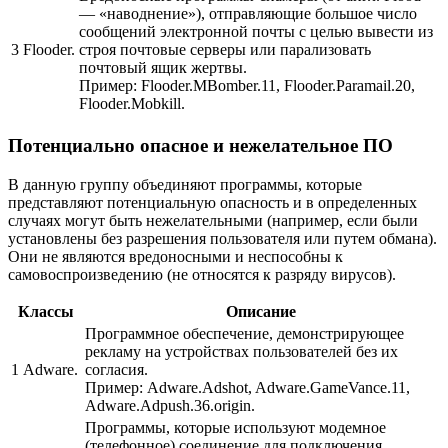
— «наводнение»), отправляющие большое число
сообщений электронной почты с целью вывести из
3
Flooder.
строя почтовые серверы или парализовать
почтовый ящик жертвы.
Пример:
Flooder.MBomber.11, Flooder.Paramail.20,
Flooder.Mobkill.
Потенциально опасное и нежелательное ПО
В данную группу объединяют программы, которые
представляют потенциальную опасность и в определенных
случаях могут быть нежелательными (например, если были
установлены без разрешения пользователя или путем обмана).
Они не являются вредоносными и неспособны к
самовоспроизведению (не относятся к разряду вирусов).
Классы
Описание
Программное обеспечение, демонстрирующее
рекламу на устройствах пользователей без их
1
Adware.
согласия.
Пример:
Adware.Adshot, Adware.GameVance.11,
Adware.Adpush.36.origin.
Программы, которые используют модемное
(телефонное) соединение для подключения