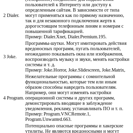
пользователей к Интернету или доступу к
определенным сайтам. В зависимости от типа
2
Dialer.
могут применяться как по прямому назначению,
так и для незаконного подключения жертв к
дорогостоящим телефонным линям и номерам с
повышенной тарификацией.
Пример:
Dialer.Xnet, Dialer.Premium.195.
Программы-шутки. Могут имитировать действия
вредоносных программ, пугать пользователей,
неожиданно показывать окна или изображения,
3
Joke.
воспроизводить музыку и звуки, менять настройки
системы и т. д.
Пример:
Joke.Horror, Joke.Slidescreen, Joke.Matrix,
Нежелательные программы с сомнительной
функциональностью, которые тем или иным
образом способны навредить пользователям.
Например, они могут изменять настройки
4
Program.
операционной системы и других программ,
демонстрировать вводящие в заблуждение
уведомления, рекламу, устанавливать ПО и т. п.
Пример:
Program.VNCRemote.1,
Program.Unwanted.663.
Потенциально опасные программы и хакерские
утилиты. Не являются вредоносными и могут