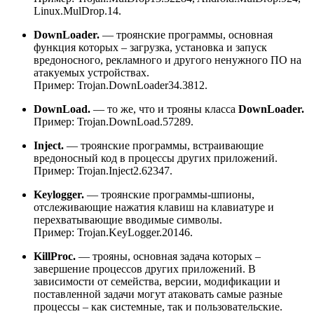
Linux.MulDrop.14.
DownLoader.
— троянские программы, основная
функция которых – загрузка, установка и запуск
вредоносного, рекламного и другого ненужного ПО на
атакуемых устройствах.
Пример:
Trojan.DownLoader34.3812.
DownLoad.
— то же, что и трояны класса
DownLoader.
Пример:
Trojan.DownLoad.57289.
Inject.
— троянские программы, встраивающие
вредоносный код в процессы других приложений.
Пример:
Trojan.Inject2.62347.
Keylogger.
— троянские программы-шпионы,
отслеживающие нажатия клавиш на клавиатуре и
перехватывающие вводимые символы.
Пример:
Trojan.KeyLogger.20146.
KillProc.
— трояны, основная задача которых –
завершение процессов других приложений. В
зависимости от семейства, версии, модификации и
поставленной задачи могут атаковать самые разные
процессы – как системные, так и пользовательские.