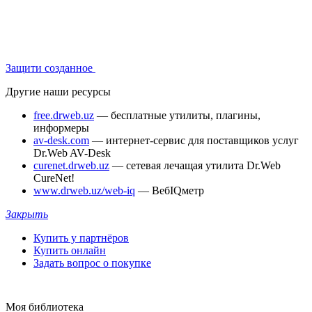
Защити созданное
Другие наши ресурсы
free.drweb.uz
— бесплатные утилиты, плагины,
информеры
av-desk.com
— интернет-сервис для поставщиков услуг
Dr.Web AV-Desk
curenet.drweb.uz
— сетевая лечащая утилита Dr.Web
CureNet!
www.drweb.uz/web-iq
— ВебIQметр
Закрыть
Купить у партнёров
Купить онлайн
Задать вопрос о покупке
Моя библиотека