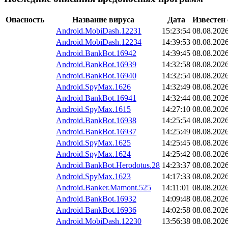
Опасность
Название вируса
Дата
Известен 
Android.MobiDash.12231
15:23:54
08.08.202
Android.MobiDash.12234
14:39:53
08.08.202
Android.BankBot.16942
14:39:45
08.08.202
Android.BankBot.16939
14:32:58
08.08.202
Android.BankBot.16940
14:32:54
08.08.202
Android.SpyMax.1626
14:32:49
08.08.202
Android.BankBot.16941
14:32:44
08.08.202
Android.SpyMax.1615
14:27:10
08.08.202
Android.BankBot.16938
14:25:54
08.08.202
Android.BankBot.16937
14:25:49
08.08.202
Android.SpyMax.1625
14:25:45
08.08.202
Android.SpyMax.1624
14:25:42
08.08.202
Android.BankBot.Herodotus.28
14:23:37
08.08.202
Android.SpyMax.1623
14:17:33
08.08.202
Android.Banker.Mamont.525
14:11:01
08.08.202
Android.BankBot.16932
14:09:48
08.08.202
Android.BankBot.16936
14:02:58
08.08.202
Android.MobiDash.12230
13:56:38
08.08.202