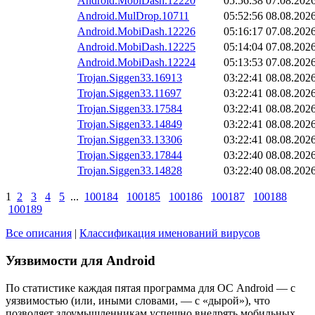
Android.MobiDash.12220
05:56:38
07.08.202
Android.MulDrop.10711
05:52:56
08.08.202
Android.MobiDash.12226
05:16:17
07.08.202
Android.MobiDash.12225
05:14:04
07.08.202
Android.MobiDash.12224
05:13:53
07.08.202
Trojan.Siggen33.16913
03:22:41
08.08.202
Trojan.Siggen33.11697
03:22:41
08.08.202
Trojan.Siggen33.17584
03:22:41
08.08.202
Trojan.Siggen33.14849
03:22:41
08.08.202
Trojan.Siggen33.13306
03:22:41
08.08.202
Trojan.Siggen33.17844
03:22:40
08.08.202
Trojan.Siggen33.14828
03:22:40
08.08.202
1
2
3
4
5
...
100184
100185
100186
100187
100188
100189
Все описания
|
Классификация именований вирусов
Уязвимости для Android
По статистике
каждая пятая программа для ОС Android
— с
уязвимостью (или, иными словами, — с «дырой»), что
позволяет злоумышленникам успешно внедрять мобильных