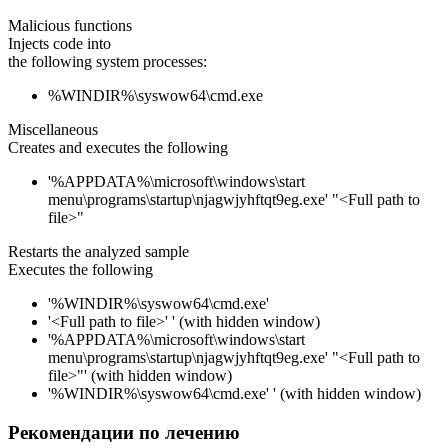
Malicious functions
Injects code into
the following system processes:
%WINDIR%\syswow64\cmd.exe
Miscellaneous
Creates and executes the following
'%APPDATA%\microsoft\windows\start
menu\programs\startup\njagwjyhftqt9eg.exe' "<Full path to
file>"
Restarts the analyzed sample
Executes the following
'%WINDIR%\syswow64\cmd.exe'
'<Full path to file>' ' (with hidden window)
'%APPDATA%\microsoft\windows\start
menu\programs\startup\njagwjyhftqt9eg.exe' "<Full path to
file>"' (with hidden window)
'%WINDIR%\syswow64\cmd.exe' ' (with hidden window)
Рекомендации по лечению