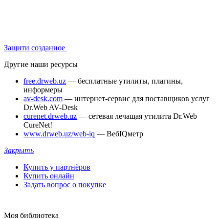
Защити созданное
Другие наши ресурсы
free.drweb.uz
— бесплатные утилиты, плагины,
информеры
av-desk.com
— интернет-сервис для поставщиков услуг
Dr.Web AV-Desk
curenet.drweb.uz
— сетевая лечащая утилита Dr.Web
CureNet!
www.drweb.uz/web-iq
— ВебIQметр
Закрыть
Купить у партнёров
Купить онлайн
Задать вопрос о покупке
Моя библиотека