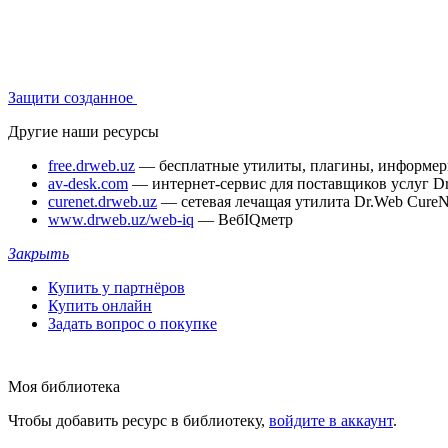
Защити созданное
Другие наши ресурсы
free.drweb.uz
— бесплатные утилиты, плагины, информе
av-desk.com
— интернет-сервис для поставщиков услуг D
curenet.drweb.uz
— сетевая лечащая утилита Dr.Web CureN
www.drweb.uz/web-iq
— ВебIQметр
Закрыть
Купить у партнёров
Купить онлайн
Задать вопрос о покупке
Моя библиотека
Чтобы добавить ресурс в библиотеку,
войдите в аккаунт
.