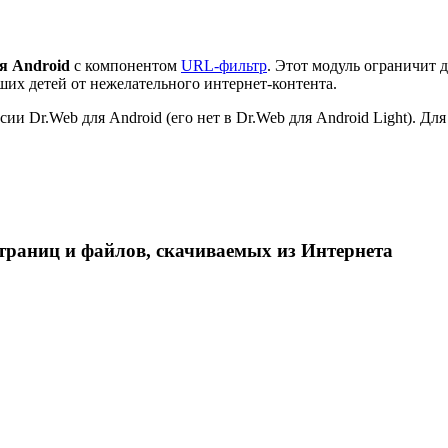
ля Android
с компонентом
URL-фильтр
. Этот модуль ограничит
ших детей от нежелательного интернет-контента.
ии Dr.Web для Android (его нет в Dr.Web для Android
Light
). Дл
траниц и файлов, скачиваемых из Интернета