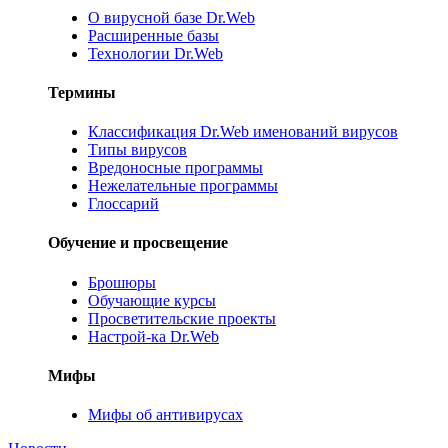
О вирусной базе Dr.Web
Расширенные базы
Технологии Dr.Web
Термины
Классификация Dr.Web именований вирусов
Типы вирусов
Вредоносные программы
Нежелательные программы
Глоссарий
Обучение и просвещение
Брошюры
Обучающие курсы
Просветительские проекты
Настрой-ка Dr.Web
Мифы
Мифы об антивирусах