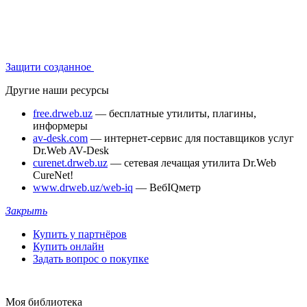
Защити созданное
Другие наши ресурсы
free.drweb.uz
— бесплатные утилиты, плагины,
информеры
av-desk.com
— интернет-сервис для поставщиков услуг
Dr.Web AV-Desk
curenet.drweb.uz
— сетевая лечащая утилита Dr.Web
CureNet!
www.drweb.uz/web-iq
— ВебIQметр
Закрыть
Купить у партнёров
Купить онлайн
Задать вопрос о покупке
Моя библиотека